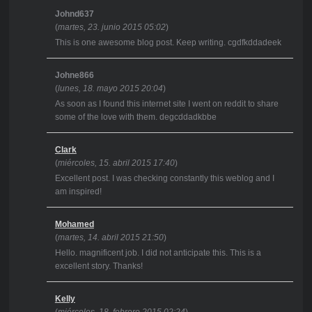
Johnd637
(
martes, 23. junio 2015 05:02
)
This is one awesome blog post. Keep writing. cgdfkddadeek
Johne866
(
lunes, 18. mayo 2015 20:04
)
As soon as I found this internet site I went on reddit to share
some of the love with them. degcddadkbbe
Clark
(
miércoles, 15. abril 2015 17:40
)
Excellent post. I was checking constantly this weblog and I
am inspired!
Mohamed
(
martes, 14. abril 2015 21:50
)
Hello. magnificent job. I did not anticipate this. This is a
excellent story. Thanks!
Kelly