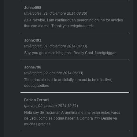
Johne698
(
miércoles, 31. diciembre 2014 08:36
)
As a Newbie, I am continuously searching online for articles
that can aid me. Thank you eekgddaeeefk
Johnk493
(
miércoles, 31. diciembre 2014 04:33
)
Say, you got a nice blog post. Really Cool. faeefgcfggab
Johne796
(
miércoles, 22. octubre 2014 06:33
)
The principle isn't to artificially turn out to be effective,
eeebcgaedkec
Fabian Ferrari
(
jueves, 09. octubre 2014 19:31
)
Hola soy de Tucuman Argentina me interesan estos Faros
de Led , como se podria hacer la Compra ??? Desde ya
muchas gracias