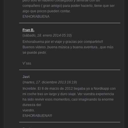
pero sólo el haberlo conseguido y sentirse con un
compañero ( gran amigo) para poder hacerlo, tiene que ser
algo que pocos pueden contar.
ENHORABUENA
Fran B.
(
sábado, 18. enero 2014 05:33
)
Enhorabuena por el viaje y gracias por compartirlo!!
Buenos vídeos ,buena música y buena aventura...que más
se puede pedir.
V´sss
Javi
(
martes, 17. diciembre 2013 16:19
)
Increible. El 8 de marzo de 2012 llegaba yo a Nordkapp con
mi coche tras un largo y duro viaje. Ver vuestra experiencia
ha sido revivir esos momentos, casi imaginando la enorme
dureeza del
vuestro.
ENHORABUENA!!!