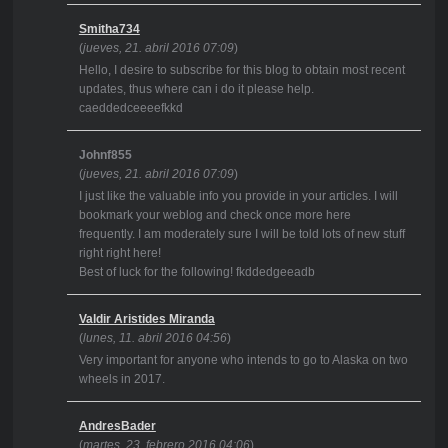
Smitha734
(
jueves, 21. abril 2016 07:09
)
Hello, I desire to subscribe for this blog to obtain most recent
updates, thus where can i do it please help.
caeddedceeeefkkd
Johnf855
(
jueves, 21. abril 2016 07:09
)
I just like the valuable info you provide in your articles. I will
bookmark your weblog and check once more here
frequently. I am moderately sure I will be told lots of new stuff
right right here!
Best of luck for the following! fkddedgeeadb
Valdir Aristides Miranda
(
lunes, 11. abril 2016 04:56
)
Very important for anyone who intends to go to Alaska on two
wheels in 2017.
AndresBader
(
martes, 23. febrero 2016 04:06
)