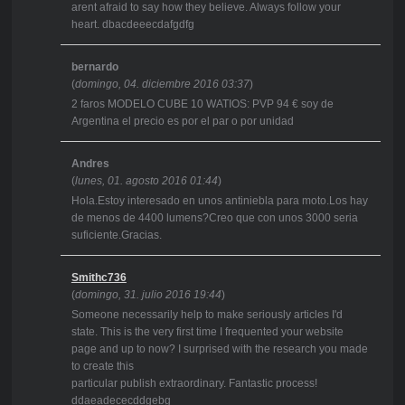
arent afraid to say how they believe. Always follow your
heart. dbacdeeecdafgdfg
bernardo
(
domingo, 04. diciembre 2016 03:37
)
2 faros MODELO CUBE 10 WATIOS: PVP 94 € soy de
Argentina el precio es por el par o por unidad
Andres
(
lunes, 01. agosto 2016 01:44
)
Hola.Estoy interesado en unos antiniebla para moto.Los hay
de menos de 4400 lumens?Creo que con unos 3000 seria
suficiente.Gracias.
Smithc736
(
domingo, 31. julio 2016 19:44
)
Someone necessarily help to make seriously articles I'd
state. This is the very first time I frequented your website
page and up to now? I surprised with the research you made
to create this
particular publish extraordinary. Fantastic process!
ddaeadececddgebg