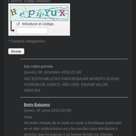
Captcha:
(código antispam)
↺
Introduce el código.
* Campos obligatorios
Enviar
luis rubio portela
(
jueves, 06. diciembre 2018 20:16
)
NECESITO BIELETAS PARA REBAJAR MI MOTO SUZUKI
VSTROM DE 1000CC. AÑO 2005. ENVIAR VALOR,
GRACIAS
Betty Balsamo
(
lunes, 18. junio 2018 22:54
)
Hola,
He leído v/relato de la visita en moto a Nordkapp publicado
en el sitio motociclismo.es y les escribo para felicitarlos y
decirles que mi esposo y yo hemos tenido las mismas