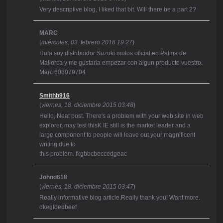
Very descriptive blog, I liked that bit. Will there be a part 2?
MARC
(
miércoles, 03. febrero 2016 19:27
)
Hola soy distribuidor Suzuki motos oficial en Palma de
Mallorca y me gustaria empezar con algun producto vuestro.
Marc 608079704
Smithb916
(
viernes, 18. diciembre 2015 03:48
)
Hello, Neat post. There's a problem with your web site in web
explorer, may test thisK IE still is the market leader and a
large component to people will leave out your magnificent
writing due to
this problem. fkgbbcbeccedgeac
Johnd618
(
viernes, 18. diciembre 2015 03:47
)
Really informative blog article.Really thank you! Want more.
dkegfdedbeef