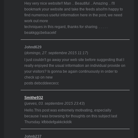
Hey very nice website!! Man .. Beautiful .. Amazing .. I'll
bookmark your website and take the feeds alsoI'm happy to
find numerous useful information here in the post, we need
work out more
techniques in this regard, thanks for sharing. . . . . .
beakkggcbebacekf
Johnd629
(
domingo, 27. septiembre 2015 11:17
)
I just couldn't go away your web site before suggesting that I
really enjoyed the usual information an individual provide on
your visitors? Is gonna be again continuously in order to
check up on new
posts debcddeececc
Smithe932
(
jueves, 03. septiembre 2015 23:43
)
Hello.This post was extremely motivating, especially
because I was browsing for thoughts on this subject last
Thursday. kfbbdefgakkckddk
Johnb237