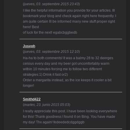
(
jueves, 03. septiembre 2015 23:43
)
I like the helpful information you provide for your articles. Ill
bookmark your blog and check again right here frequently. I
am quite certain Ill be informed many new stuff proper right
here! Best
of luck for the next! egabcbggbedb
Joseph
(
jueves, 03. septiembre 2015 12:10
)
Ha-ha to both comments! It was a balmy 28 to 32 deerges
celsius every day and my beer got uncomfortably warm
within 10 minutes forcing me to follow two different
strategies:1) Drink it fast or2)
Order a margarita instead, as the ice keeps it cooler a bit
longer!
Smithd422
(
martes, 23. junio 2015 05:03
)
I really appreciate this post. I have been looking everywhere
for this! Thank goodness I found it on Bing. You have made
my day! Thx again! fedeededcdggdggb