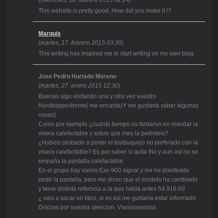
(
miércoles, 18. febrero 2015 02:24
)
This website is pretty good. How did you make it !?
Marquis
(
martes, 17. febrero 2015 03:30
)
This writing has inspired me to start writing on my own blog
Jose Pedro Hurtado Moreno
(
martes, 27. enero 2015 12:30
)
Buenas sigo visitando una y otra vez vuestro
Nordkappextreme( me encanta)Y me gustaria saber algunas
cosas)
Como por ejemplo ¿cuanto tiempo os tardaron en mandar la
visera calefactable y sobre que mes la pedisteis?
¿Habeis probado a poner el barbuquejo no perforado con la
visera calefactable? Es por saber si quita frio y aun asi no se
empaña la pantalla calefactable
En el grupo hay varios Exo 900 signal y me he planteado
pedir la pantalla, pero me dicen que el modelo ha cambiado
y tiene distinta referncia a la que habia antes 54.916.00
¿ vais a sacar un libro, si es asi me gustaria estar informado
Gracias por vuestra atencion. Vssssssssssss