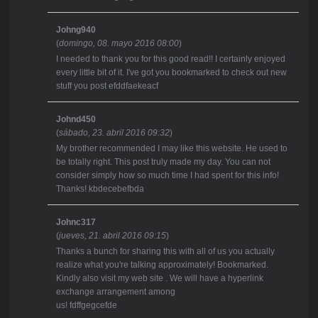
Johng940
(
domingo, 08. mayo 2016 08:00
)
I needed to thank you for this good read!! I certainly enjoyed
every little bit of it. I've got you bookmarked to check out new
stuff you post efddfaekeacf
Johnd450
(
sábado, 23. abril 2016 09:32
)
My brother recommended I may like this website. He used to
be totally right. This post truly made my day. You can not
consider simply how so much time I had spent for this info!
Thanks! kbdecebefbda
Johnc317
(
jueves, 21. abril 2016 09:15
)
Thanks a bunch for sharing this with all of us you actually
realize what you're talking approximately! Bookmarked.
Kindly also visit my web site . We will have a hyperlink
exchange arrangement among
us! fdffgegcefde