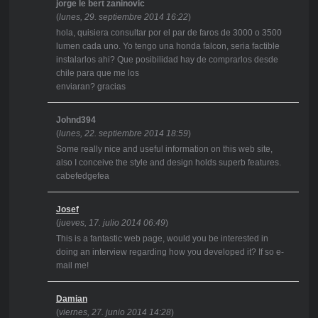
jorge le bert zaninovic
(
lunes, 29. septiembre 2014 16:22
)
hola, quisiera consultar por el par de faros de 3000 o 3500
lumen cada uno. Yo tengo una honda falcon, seria factible
instalarlos ahi? Que posibilidad hay de comprarlos desde
chile para que me los
enviaran? gracias
Johnd394
(
lunes, 22. septiembre 2014 18:59
)
Some really nice and useful information on this web site,
also I conceive the style and design holds superb features.
cabefedgefea
Josef
(
jueves, 17. julio 2014 06:49
)
This is a fantastic web page, would you be interested in
doing an interview regarding how you developed it? If so e-
mail me!
Damian
(
viernes, 27. junio 2014 14:28
)