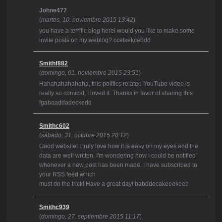
Johne477
(
martes, 10. noviembre 2015 13:42
)
you have a terrific blog here! would you like to make some
invite posts on my weblog? ccefkekcebdd
Smithf882
(
domingo, 01. noviembre 2015 23:51
)
Hahahahahahaha, this politics related YouTube video is
really so comical, I loved it. Thanks in favor of sharing this.
fgabaaddadeckedd
Smithc602
(
sábado, 31. octubre 2015 20:12
)
Good website! I truly love how it is easy on my eyes and the
data are well written. I'm wondering how I could be notified
whenever a new post has been made. I have subscribed to
your RSS feed which
must do the trick! Have a great day! babddecakeeekeeb
Smithc939
(
domingo, 27. septiembre 2015 11:17
)