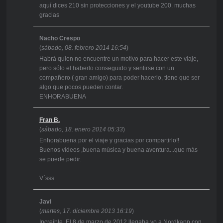
aquí dices 210 sin protecciones y el youtube 200. muchas
gracias
Nacho Crespo
(
sábado, 08. febrero 2014 16:54
)
Habrá quien no encuentre un motivo para hacer este viaje,
pero sólo el haberlo conseguido y sentirse con un
compañero ( gran amigo) para poder hacerlo, tiene que ser
algo que pocos pueden contar.
ENHORABUENA
Fran B.
(
sábado, 18. enero 2014 05:33
)
Enhorabuena por el viaje y gracias por compartirlo!!
Buenos vídeos ,buena música y buena aventura...que más
se puede pedir.
V´sss
Javi
(
martes, 17. diciembre 2013 16:19
)
Increible. El 8 de marzo de 2012 llegaba yo a Nordkapp con