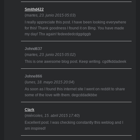
Smithd422
(
martes, 23. junio 2015 05:03
)
I really appreciate this post. I have been looking everywhere
for this! Thank goodness I found it on Bing. You have made
my day! Thx again! fedeededcdggdggb
Johnd637
(
martes, 23. junio 2015 05:02
)
This is one awesome blog post. Keep writing. cgdfkddadeek
Johne866
(
lunes, 18. mayo 2015 20:04
)
As soon as I found this internet site I went on reddit to share
some of the love with them. degcddadkbbe
Clark
(
miércoles, 15. abril 2015 17:40
)
Excellent post. I was checking constantly this weblog and I
am inspired!