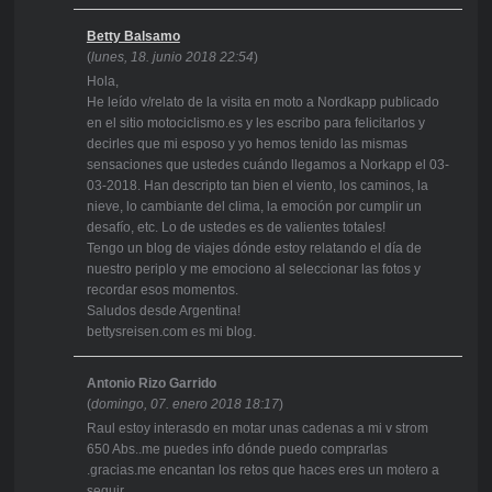
Betty Balsamo
(
lunes, 18. junio 2018 22:54
)
Hola,
He leído v/relato de la visita en moto a Nordkapp publicado
en el sitio motociclismo.es y les escribo para felicitarlos y
decirles que mi esposo y yo hemos tenido las mismas
sensaciones que ustedes cuándo llegamos a Norkapp el 03-
03-2018. Han descripto tan bien el viento, los caminos, la
nieve, lo cambiante del clima, la emoción por cumplir un
desafío, etc. Lo de ustedes es de valientes totales!
Tengo un blog de viajes dónde estoy relatando el día de
nuestro periplo y me emociono al seleccionar las fotos y
recordar esos momentos.
Saludos desde Argentina!
bettysreisen.com es mi blog.
Antonio Rizo Garrido
(
domingo, 07. enero 2018 18:17
)
Raul estoy interasdo en motar unas cadenas a mi v strom
650 Abs..me puedes info dónde puedo comprarlas
.gracias.me encantan los retos que haces eres un motero a
seguir..