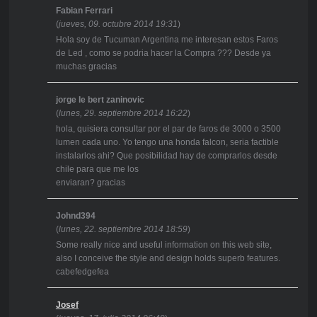
Fabian Ferrari
(
jueves, 09. octubre 2014 19:31
)
Hola soy de Tucuman Argentina me interesan estos Faros
de Led , como se podria hacer la Compra ??? Desde ya
muchas gracias
jorge le bert zaninovic
(
lunes, 29. septiembre 2014 16:22
)
hola, quisiera consultar por el par de faros de 3000 o 3500
lumen cada uno. Yo tengo una honda falcon, seria factible
instalarlos ahi? Que posibilidad hay de comprarlos desde
chile para que me los
enviaran? gracias
Johnd394
(
lunes, 22. septiembre 2014 18:59
)
Some really nice and useful information on this web site,
also I conceive the style and design holds superb features.
cabefedgefea
Josef