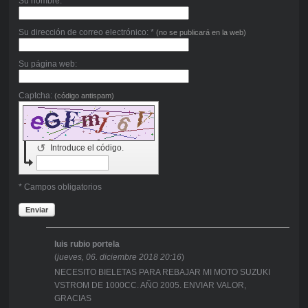
Su nombre: *
Su dirección de correo electrónico: *
(no se publicará en la web)
Su página web:
Captcha:
(código antispam)
↺
Introduce el código.
* Campos obligatorios
Enviar
luis rubio portela
(
jueves, 06. diciembre 2018 20:16
)
NECESITO BIELETAS PARA REBAJAR MI MOTO SUZUKI
VSTROM DE 1000CC. AÑO 2005. ENVIAR VALOR,
GRACIAS