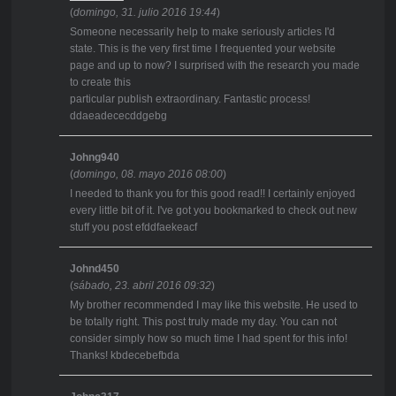
(
domingo, 31. julio 2016 19:44
)
Someone necessarily help to make seriously articles I'd
state. This is the very first time I frequented your website
page and up to now? I surprised with the research you made
to create this
particular publish extraordinary. Fantastic process!
ddaeadececddgebg
Johng940
(
domingo, 08. mayo 2016 08:00
)
I needed to thank you for this good read!! I certainly enjoyed
every little bit of it. I've got you bookmarked to check out new
stuff you post efddfaekeacf
Johnd450
(
sábado, 23. abril 2016 09:32
)
My brother recommended I may like this website. He used to
be totally right. This post truly made my day. You can not
consider simply how so much time I had spent for this info!
Thanks! kbdecebefbda