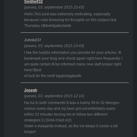
Smithe932
(
jueves, 03. septiembre 2015 23:43
)
Hello.This post was extremely motivating, especially
because I was browsing for thoughts on this subject last
Thursday. kfbbdefgakkckddk
Johnb237
(
jueves, 03. septiembre 2015 23:43
)
I like the helpful information you provide for your articles. Ill
bookmark your blog and check again right here frequently. I
am quite certain Ill be informed many new stuff proper right
here! Best
of luck for the next! egabcbggbedb
Joseph
(
jueves, 03. septiembre 2015 12:10
)
Ha-ha to both comments! It was a balmy 28 to 32 deerges
celsius every day and my beer got uncomfortably warm
within 10 minutes forcing me to follow two different
strategies:1) Drink it fast or2)
Order a margarita instead, as the ice keeps it cooler a bit
longer!