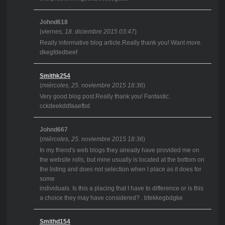
Johnd618
(
viernes, 18. diciembre 2015 03:47
)
Really informative blog article.Really thank you! Want more.
dkegfdedbeef
Smithk254
(
miércoles, 25. noviembre 2015 18:36
)
Very good blog post.Really thank you! Fantastic.
cckdeekddfaaefbd
Johnd667
(
miércoles, 25. noviembre 2015 18:36
)
In my friend's web blogs they already have provided me on
the website rolls, but mine usually is located at the bottom on
the listing and does not selection when I place as it does for
some
individuals. Is this a placing that I have to difference or is this
a choice they may have considered? . bfekkegbdgke
Smithd154