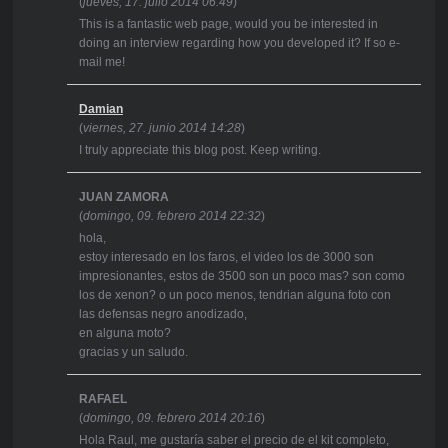
(
jueves, 17. julio 2014 06:49
)
This is a fantastic web page, would you be interested in
doing an interview regarding how you developed it? If so e-
mail me!
Damian
(
viernes, 27. junio 2014 14:28
)
I truly appreciate this blog post. Keep writing.
JUAN ZAMORA
(
domingo, 09. febrero 2014 22:32
)
hola,
estoy interesado en los faros, el video los de 3000 son
impresionantes, estos de 3500 son un poco mas? son como
los de xenon? o un poco menos, tendrian alguna foto con
las defensas negro anodizado,
en alguna moto?
gracias y un saludo.
RAFAEL
(
domingo, 09. febrero 2014 20:16
)
Hola Raul, me gustaría saber el precio de el kit completo,