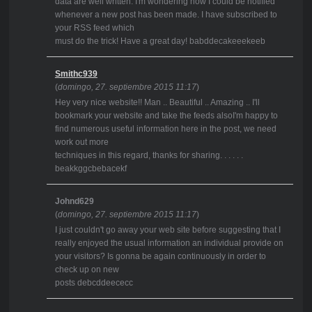
data are well written. I'm wondering how I could be notified
whenever a new post has been made. I have subscribed to
your RSS feed which
must do the trick! Have a great day! babddecakeeekeeb
Smithc939
(
domingo, 27. septiembre 2015 11:17
)
Hey very nice website!! Man .. Beautiful .. Amazing .. I'll
bookmark your website and take the feeds alsoI'm happy to
find numerous useful information here in the post, we need
work out more
techniques in this regard, thanks for sharing. . . . . .
beakkggcbebacekf
Johnd629
(
domingo, 27. septiembre 2015 11:17
)
I just couldn't go away your web site before suggesting that I
really enjoyed the usual information an individual provide on
your visitors? Is gonna be again continuously in order to
check up on new
posts debcddeececc