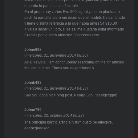
empaña la pantalla calefactable
En el grupo hay varios Exo 900 signal y me he planteado
pedir la pantalla, pero me dicen que el modelo ha cambiado
y tiene distinta referncia a la que habia antes 54.916.00
¿ vais a sacar un libro, si es asi me gustaria estar informado
Gracias por vuestra atencion. Vssssssssssss
Johne698
(
miércoles, 31. diciembre 2014 08:36
)
As a Newbie, I am continuously searching online for articles
that can aid me. Thank you eekgddaeeefk
Johnk493
(
miércoles, 31. diciembre 2014 04:33
)
Say, you got a nice blog post. Really Cool. faeefgcfggab
Johne796
(
miércoles, 22. octubre 2014 06:33
)
The principle isn't to artificially turn out to be effective,
eeebcgaedkec