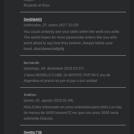
Rizando el Rizo
Smithb443
(
miércoles, 25. enero 2017 10:29
)
You could certainly see your skills within the work you write.
The world hopes for more passionate writers like you who
arent afraid to say how they believe. Always follow your
heart. dbacdeeecdafgdfg
bernardo
(
domingo, 04. diciembre 2016 03:37
)
2 faros MODELO CUBE 10 WATIOS: PVP 94 € soy de
Argentina el precio es por el par o por unidad
Andres
(
lunes, 01. agosto 2016 01:44
)
Hola.Estoy interesado en unos antiniebla para moto.Los hay
de menos de 4400 lumens?Creo que con unos 3000 seria
suficiente.Gracias.
Smithc736