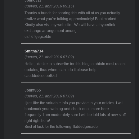
Johnc317
(
jueves, 21. abril 2016 09:15
)
Thanks a bunch for sharing this with all of us you actually
realize what you're talking approximately! Bookmarked.
Kindly also visit my web site . We will have a hyperlink
exchange arrangement among
us! fdffgegcefde
Smitha734
(
jueves, 21. abril 2016 07:09
)
Hello, I desire to subscribe for this blog to obtain most recent
updates, thus where can i do it please help.
caeddedceeeefkkd
Johnf855
(
jueves, 21. abril 2016 07:09
)
I just like the valuable info you provide in your articles. I will
bookmark your weblog and check once more here
frequently. I am moderately sure I will be told lots of new stuff
right right here!
Best of luck for the following! fkddedgeeadb