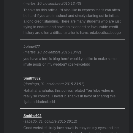
(
martes, 10. noviembre 2015 13:43
)
Thanks for this article. I'd also like to express that it can often
be hard if you are in school and simply starting out to initiate
a long credit standing. There are many students who are just
trying to endure and have an extended or favourable credit
history are often a difficult matter to have. edabecdfcccbeege
Johne477
(
martes, 10. noviembre 2015 13:42
)
you have a terrific blog here! would you like to make some
invite posts on my weblog? ccefkekcebdd
Smithf882
(
domingo, 01. noviembre 2015 23:51
)
Hahahahahahaha, this politics related YouTube video is
really so comical, I loved it. Thanks in favor of sharing this.
fgabaaddadeckedd
Smithc602
(
sábado, 31. octubre 2015 20:12
)
Good website! I truly love how it is easy on my eyes and the