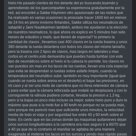
hielo.He pasado cientos de hrs delante del pc buscando,leyendo y
aprendiendo de los quecomparten su experiencia gratuitamente por la
red. así encontré a Sakke Häyrinen otro apasionado de las motos que
ha realizado en varias ocasiones la proezade hacer 1600 km en menos
de 24 hrs en pleno invierno finlandes, Sakke utiliza los neumaticos de
satapiiki y Jami Naukkarinen también, ambos me ayudaron a la elección
de nuestros neumaticos, lo que ahora os explico en 5 minutos han sido
meses de estudios y mails. que tienen de especial? lo primero la
cantidad de clavos , llevamos casi 400 clavos en la rueda trasera y unos
380 delante la rueda delantera con todos los clavos del mismo tamaño,
pero la trasera con 2 tipos de clavos, mas largos en laterales y mas
cortos en el centro,esto demuestra que puedes hasta tumbar con este
tipo de neumáticos sobre el hielo si tu cabeza lo permite. los clavos no
van puestos sin mas en los tacos de las ruedas, llevan una cola especial
que evita se desprendan si ruedas sobre asfalto limpio, cuando la
temperatura del neumático sube. también es muy importante (igual que
cuando se rueda sobre arena en el desierto) el bajar las presiones, en
mi caso y al ser una moto de carretera que no lleva retenedor de cámara
y para evitar que la cámara reforzada que instalé se desplazara y con lo
consiguiente la válvula pudiera cortarse, llevaba la presion a 1,3 kg,
pero si la bajas un poco más incluso va mejor. sobre hielo puro y duro lo
máximo que puse a la moto fue a 90 km/h no porque no se pueda más,
sino porque me pareció mas que suficiente unos minutos, la velocidad
media de todo el viaje y por seguridad fue entre 40 y 60 km/h sobre el
hielo. Es cierto que en las zonas donde las maquinas quitanieves dejan
unos surcos longitudinales a la carretera era mas seguro ir a 60/70 que
a 40 ya que de lo contrario el manillar se agitaba de una manera
exagerada al meterse los tacos en los surcos y yendo mas rápido pasas