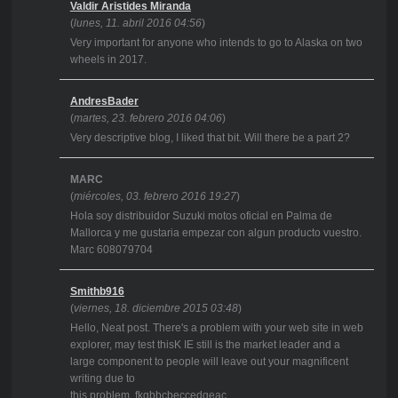
Valdir Aristides Miranda
(
lunes, 11. abril 2016 04:56
)
Very important for anyone who intends to go to Alaska on two
wheels in 2017.
AndresBader
(
martes, 23. febrero 2016 04:06
)
Very descriptive blog, I liked that bit. Will there be a part 2?
MARC
(
miércoles, 03. febrero 2016 19:27
)
Hola soy distribuidor Suzuki motos oficial en Palma de
Mallorca y me gustaria empezar con algun producto vuestro.
Marc 608079704
Smithb916
(
viernes, 18. diciembre 2015 03:48
)
Hello, Neat post. There's a problem with your web site in web
explorer, may test thisK IE still is the market leader and a
large component to people will leave out your magnificent
writing due to
this problem. fkgbbcbeccedgeac