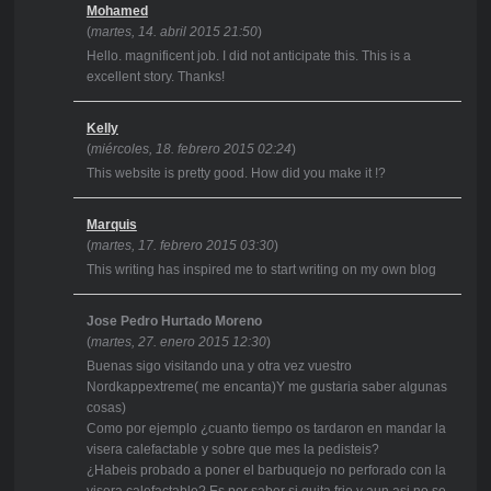
Mohamed
(
martes, 14. abril 2015 21:50
)
Hello. magnificent job. I did not anticipate this. This is a
excellent story. Thanks!
Kelly
(
miércoles, 18. febrero 2015 02:24
)
This website is pretty good. How did you make it !?
Marquis
(
martes, 17. febrero 2015 03:30
)
This writing has inspired me to start writing on my own blog
Jose Pedro Hurtado Moreno
(
martes, 27. enero 2015 12:30
)
Buenas sigo visitando una y otra vez vuestro
Nordkappextreme( me encanta)Y me gustaria saber algunas
cosas)
Como por ejemplo ¿cuanto tiempo os tardaron en mandar la
visera calefactable y sobre que mes la pedisteis?
¿Habeis probado a poner el barbuquejo no perforado con la
visera calefactable? Es por saber si quita frio y aun asi no se