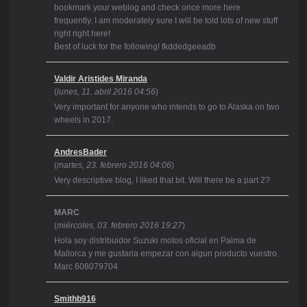
bookmark your weblog and check once more here
frequently. I am moderately sure I will be told lots of new stuff
right right here!
Best of luck for the following! fkddedgeeadb
Valdir Aristides Miranda
(
lunes, 11. abril 2016 04:56
)
Very important for anyone who intends to go to Alaska on two
wheels in 2017.
AndresBader
(
martes, 23. febrero 2016 04:06
)
Very descriptive blog, I liked that bit. Will there be a part 2?
MARC
(
miércoles, 03. febrero 2016 19:27
)
Hola soy distribuidor Suzuki motos oficial en Palma de
Mallorca y me gustaria empezar con algun producto vuestro.
Marc 608079704
Smithb916