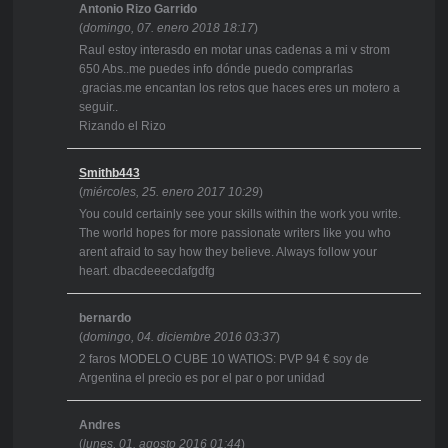
Antonio Rizo Garrido
(
domingo, 07. enero 2018 18:17
)
Raul estoy interasdo en motar unas cadenas a mi v strom
650 Abs..me puedes info dónde puedo comprarlas
.gracias.me encantan los retos que haces eres un motero a
seguir..
Rizando el Rizo
Smithb443
(
miércoles, 25. enero 2017 10:29
)
You could certainly see your skills within the work you write.
The world hopes for more passionate writers like you who
arent afraid to say how they believe. Always follow your
heart. dbacdeeecdafgdfg
bernardo
(
domingo, 04. diciembre 2016 03:37
)
2 faros MODELO CUBE 10 WATIOS: PVP 94 € soy de
Argentina el precio es por el par o por unidad
Andres
(
lunes, 01. agosto 2016 01:44
)