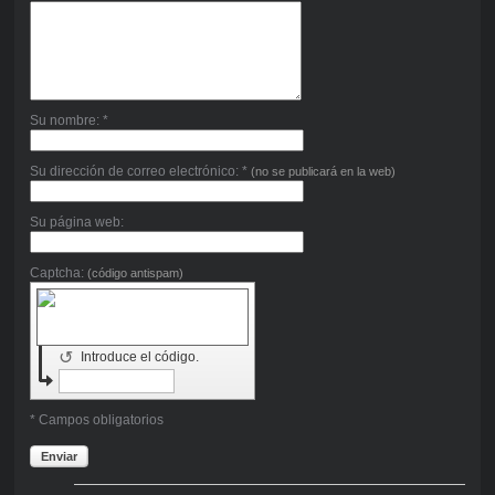
Su nombre: *
Su dirección de correo electrónico: *
(no se publicará en la web)
Su página web:
Captcha:
(código antispam)
↺
Introduce el código.
* Campos obligatorios
Enviar