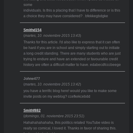
some
individuals. Is this a placing that I have to difference or is this
a choice they may have considered? . bfekkegbdgke
Smithd154
(
martes, 10. noviembre 2015 13:43
)
Thanks for this article. I'd also like to express that it can often
be hard if you are in school and simply starting out to initiate
a long credit standing. There are many students who are just
trying to endure and have an extended or favourable credit
history are often a difficult matter to have. edabecdfcccbeege
Johne477
(
martes, 10. noviembre 2015 13:42
)
you have a terrific blog here! would you like to make some
invite posts on my weblog? ccefkekcebdd
Smithf882
(
domingo, 01. noviembre 2015 23:51
)
Hahahahahahaha, this politics related YouTube video is
really so comical, I loved it. Thanks in favor of sharing this.