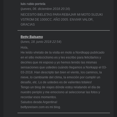
luis rubio portela
(
jueves, 06. diciembre 2018 20:16
)
NECESITO BIELETAS PARA REBAJAR MI MOTO SUZUKI
VSTROM DE 1000CC. AÑO 2005. ENVIAR VALOR,
GRACIAS
Betty Balsamo
(
lunes, 18. junio 2018 22:54
)
Hola,
He leído v/relato de la visita en moto a Nordkapp publicado
en el sitio motociclismo.es y les escribo para felicitarlos y
decirles que mi esposo y yo hemos tenido las mismas
sensaciones que ustedes cuándo llegamos a Norkapp el 03-
03-2018. Han descripto tan bien el viento, los caminos, la
nieve, lo cambiante del clima, la emoción por cumplir un
desafío, etc. Lo de ustedes es de valientes totales!
Tengo un blog de viajes dónde estoy relatando el día de
nuestro periplo y me emociono al seleccionar las fotos y
recordar esos momentos.
Saludos desde Argentina!
bettysreisen.com es mi blog.