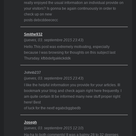
really enjoyed the usual information an individual provide on
your visitors? Is gonna be again continuously in order to
check up on new
posts debcddeececc
Smithe932
(
jueves, 03. septiembre 2015 23:43
)
Hello.This post was extremely motivating, especially
because I was browsing for thoughts on this subject last
Thursday. kfbbdefgakkckddk
Johnb237
(
jueves, 03. septiembre 2015 23:43
)
I like the helpful information you provide for your articles. Ill
bookmark your blog and check again right here frequently. I
am quite certain Ill be informed many new stuff proper right
here! Best
of luck for the next! egabcbggbedb
Joseph
(
jueves, 03. septiembre 2015 12:10
)
Ha-ha to both comments! It was a balmy 28 to 32 deerges