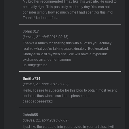
My brother recommended I may like this website. He used to
be totally right. This post truly made my day. You can not
consider simply how so much time I had spent for this info!
Thanks! kbdecebefbda
Johnc317
(
jueves, 21. abril 2016 09:15
)
Thanks a bunch for sharing this with all of us you actually
realize what you're talking approximately! Bookmarked.
Kindly also visit my web site . We will have a hyperlink
exchange arrangement among
us! fdffgegcefde
Smitha734
(
jueves, 21. abril 2016 07:09
)
Hello, I desire to subscribe for this blog to obtain most recent
updates, thus where can i do it please help.
caeddedceeeefkkd
Johnf855
(
jueves, 21. abril 2016 07:09
)
I just like the valuable info you provide in your articles. I will