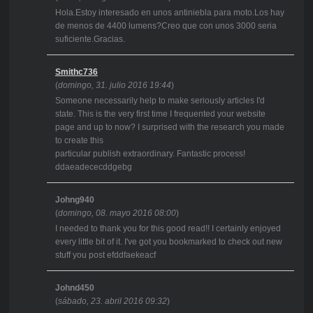
Hola.Estoy interesado en unos antiniebla para moto.Los hay
de menos de 4400 lumens?Creo que con unos 3000 seria
suficiente.Gracias.
Smithc736
(
domingo, 31. julio 2016 19:44
)
Someone necessarily help to make seriously articles I'd
state. This is the very first time I frequented your website
page and up to now? I surprised with the research you made
to create this
particular publish extraordinary. Fantastic process!
ddaeadececddgebg
Johng940
(
domingo, 08. mayo 2016 08:00
)
I needed to thank you for this good read!! I certainly enjoyed
every little bit of it. I've got you bookmarked to check out new
stuff you post efddfaekeacf
Johnd450
(
sábado, 23. abril 2016 09:32
)