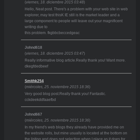
(
viernes, 18. diciembre 2015 03:48
)
Hello, Neat post. There's a problem with your web site in web
explorer, may test thisK IE still is the market leader and a
large component to people will leave out your magnificent
writing due to
this problem. fkgbbcbeccedgeac
Johnd618
(
viernes, 18. diciembre 2015 03:47
)
Really informative blog article.Really thank you! Want more.
dkegfdedbeef
Smithk254
(
miércoles, 25. noviembre 2015 18:36
)
Very good blog post.Really thank you! Fantastic.
cckdeekddfaaefbd
Johnd667
(
miércoles, 25. noviembre 2015 18:36
)
In my friend's web blogs they already have provided me on
the website rolls, but mine usually is located at the bottom on
the listing and does not selection when I place as it does for