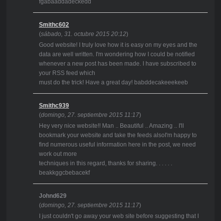
fgabaaddadeckedd
Smithc602
(
sábado, 31. octubre 2015 20:12
)
Good website! I truly love how it is easy on my eyes and the
data are well written. I'm wondering how I could be notified
whenever a new post has been made. I have subscribed to
your RSS feed which
must do the trick! Have a great day! babddecakeeekeeb
Smithc939
(
domingo, 27. septiembre 2015 11:17
)
Hey very nice website!! Man .. Beautiful .. Amazing .. I'll
bookmark your website and take the feeds alsoI'm happy to
find numerous useful information here in the post, we need
work out more
techniques in this regard, thanks for sharing. . . . . .
beakkggcbebacekf
Johnd629
(
domingo, 27. septiembre 2015 11:17
)
I just couldn't go away your web site before suggesting that I