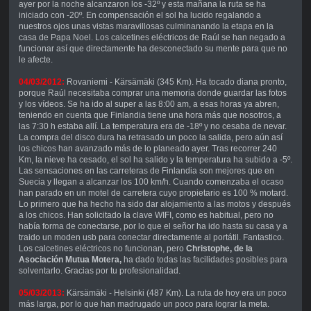
ayer por la noche alcanzaron los -32º y esta mañana la ruta se ha
iniciado con -20º. En compensación el sol ha lucido regalando a
nuestros ojos unas vistas maravillosas culminanando la etapa en la
casa de Papa Noel. Los calcetines eléctricos de Raúl se han negado a
funcionar así que directamente ha desconectado su mente para que no
le afecte.
04/03/2012:
Rovaniemi - Kärsämäki (345 Km). Ha tocado diana pronto,
porque Raúl necesitaba comprar una memoria donde guardar las fotos
y los vídeos. Se ha ido al super a las 8:00 am, a esas horas ya abren,
teniendo en cuenta que Finlandia tiene una hora más que nosotros, a
las 7:30 h estaba allí. La temperatura era de -18º y no cesaba de nevar.
La compra del disco dura ha retrasado un poco la salida, pero aún así
los chicos han avanzado más de lo planeado ayer. Tras recorrer 240
Km, la nieve ha cesado, el sol ha salido y la temperatura ha subido a -5º.
Las sensaciones en las carreteras de Finlandia son mejores que en
Suecia y llegan a alcanzar los 100 km/h. Cuando comenzaba el ocaso
han parado en un motel de carretera cuyo propietario es 100 % motard.
Lo primero que ha hecho ha sido dar alojamiento a las motos y después
a los chicos. Han solicitado la clave WIFI, como es habitual, pero no
había forma de conectarse, por lo que el señor ha ido hasta su casa y a
traido un moden usb para conectar directamente al portátil. Fantastico.
Los calcetines eléctricos no funcionan, pero
Christophe, de la
Asociación Mutua Motera,
ha dado todas las facilidades posibles para
solventarlo. Gracias por tu profesionalidad.
05/03/2013:
Kärsämäki - Helsinki (487 Km). La ruta de hoy era un poco
más larga, por lo que han madrugado un poco para lograr la meta.