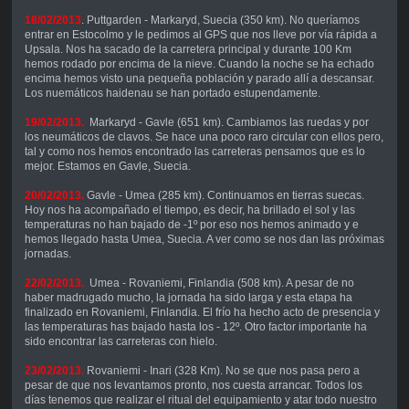
18/02/2013
. Puttgarden - Markaryd, Suecia (350 km). No queríamos
entrar en Estocolmo y le pedimos al GPS que nos lleve por vía rápida a
Upsala. Nos ha sacado de la carretera principal y durante 100 Km
hemos rodado por encima de la nieve. Cuando la noche se ha echado
encima hemos visto una pequeña población y parado allí a descansar.
Los nuemáticos haidenau se han portado estupendamente.
19/02/2013.
Markaryd - Gavle (651 km). Cambiamos las ruedas y por
los neumáticos de clavos. Se hace una poco raro circular con ellos pero,
tal y como nos hemos encontrado las carreteras pensamos que es lo
mejor. Estamos en Gavle, Suecia.
20/02/2013.
Gavle - Umea (285 km). Continuamos en tierras suecas.
Hoy nos ha acompañado el tiempo, es decir, ha brillado el sol y las
temperaturas no han bajado de -1º por eso nos hemos animado y e
hemos llegado hasta Umea, Suecia. A ver como se nos dan las próximas
jornadas.
22/02/2013.
Umea - Rovaniemi, Finlandia (508 km). A pesar de no
haber madrugado mucho, la jornada ha sido larga y esta etapa ha
finalizado en Rovaniemi, Finlandia. El frío ha hecho acto de presencia y
las temperaturas has bajado hasta los - 12º. Otro factor importante ha
sido encontrar las carreteras con hielo.
23/02/2013.
Rovaniemi - Inari (328 Km). No se que nos pasa pero a
pesar de que nos levantamos pronto, nos cuesta arrancar. Todos los
días tenemos que realizar el ritual del equipamiento y atar todo nuestro