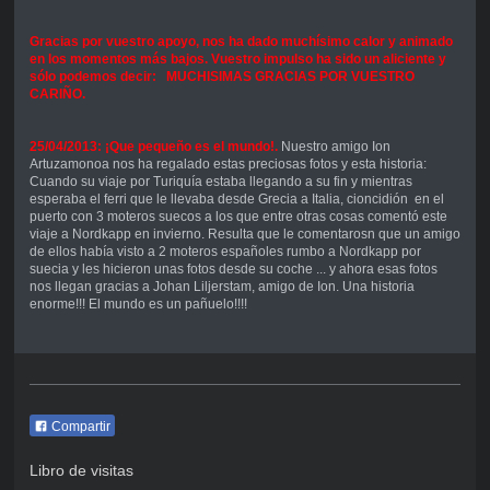
Gracias por vuestro apoyo, nos ha dado muchísimo calor y animado
en los momentos más bajos. Vuestro impulso ha sido un aliciente y
sólo podemos decir: MUCHISIMAS GRACIAS POR VUESTRO
CARIÑO.
25/04/2013: ¡Que pequeño es el mundo!.
Nuestro amigo Ion
Artuzamonoa nos ha regalado estas preciosas fotos y esta historia:
Cuando su viaje por Turiquía estaba llegando a su fin y mientras
esperaba el ferri que le llevaba desde Grecia a Italia, cioncidión en el
puerto con 3 moteros suecos a los que entre otras cosas comentó este
viaje a Nordkapp en invierno. Resulta que le comentarosn que un amigo
de ellos había visto a 2 moteros españoles rumbo a Nordkapp por
suecia y les hicieron unas fotos desde su coche ... y ahora esas fotos
nos llegan gracias a Johan Liljerstam, amigo de Ion. Una historia
enorme!!! El mundo es un pañuelo!!!!
Compartir
Libro de visitas