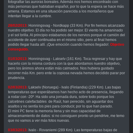
fotografiar las auroras boreales. Además nos hemos encontrado con
más personas que hablaban español, por lo que la espera se hace más
amena. Estamos en una situación parecida a los montañeros que
intentan llegar a la cumbre.
28/02/2013:
Honningsvag - Nordkapp (33 Km). Por fin hemos alcanzado
nuestro objetivo. El día no ha podido ser mejor. El viento ha amaninado
y el sol brilla. Al principio estabamos de los nervios porque el camión del
accidente de ayer continuaba en el mismo sitio, pero al final hemos
podido llegar hasta allí. ¡Que emoción cuando hemos llegado!.
Objetivo
conseguido.
01/03/2013:
Honningsvag - Lakselv (161 Km). Toca regresar y hay que
hacerlo con la misma cordura con la que abordamos nuestro objetivo,
pero los ánimos ahora están más calmados. Nos hubiera gustado
recorrer más Km. pero ente la copiosa nevada hemos decidido parar por
prudencia.
02/03/2013:
Lakselv (Noruega) - Ivalo (Finlandia) (229 Km). Las bajas
temperaturas que esperábamos han hecho acto de presencia, llegando
a rodar con -20º. Ha sido una jornada dura, sobre todo porque los
calcetines calefactables de Raúl, han perecido, sin aguantar dos
asaltos y no sentía los pies para conducir, por lo que han parado.
El mini PC tiene la memoria llena y sin mas capacidad de
almacenamiento de datos: si no consiguen pronto un pendrive, me temo
que no vamos a ver más fotos nuevas.
03/03/2013:
Ivalo - Rovaniemi (289 Km). Las temperaturas bajas de