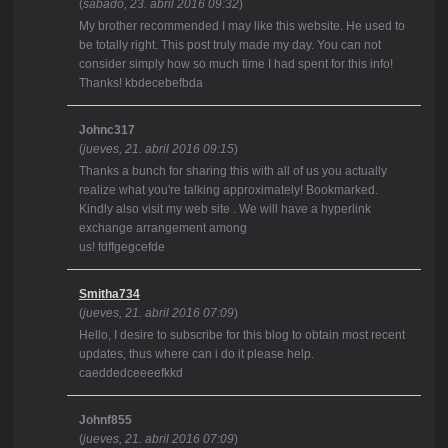
(
sábado, 23. abril 2016 09:32
)
My brother recommended I may like this website. He used to
be totally right. This post truly made my day. You can not
consider simply how so much time I had spent for this info!
Thanks! kbdecebefbda
Johnc317
(
jueves, 21. abril 2016 09:15
)
Thanks a bunch for sharing this with all of us you actually
realize what you're talking approximately! Bookmarked.
Kindly also visit my web site . We will have a hyperlink
exchange arrangement among
us! fdffgegcefde
Smitha734
(
jueves, 21. abril 2016 07:09
)
Hello, I desire to subscribe for this blog to obtain most recent
updates, thus where can i do it please help.
caeddedceeeefkkd
Johnf855
(
jueves, 21. abril 2016 07:09
)