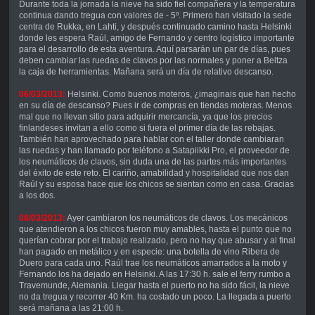
Durante toda la jornada la nieve ha sido fiel compañera y la temperatura
continua dando tregua con valores de - 5º. Primero han visitado la sede
centra de Rukka, en Lahti, y después continuado camino hasta Helsinki
donde les espera Raúl, amigo de Fernando y centro logístico importante
para el desarrollo de esta aventura. Aquí parsarán un par de días, pues
deben cambiar las ruedas de clavos por las normales y poner a Beltza
la caja de herramientas. Mañana será un día de relativo descanso.
06/03/2013:
Helsinki. Como buenos moteros, ¿imaginais que han hecho
en su día de descanso? Pues ir de compras en tiendas moteras. Menos
mal que no llevan sitio para adquirir mercancía, ya que los precios
finlandeses invitan a ello como si fuera el primer día de las rebajas.
También han aprovechado para hablar con el taller donde cambiaran
las ruedas y han llamado por teléfono a Satapiikki Pro, el proveedor de
los neumáticos de clavos, sin duda una de las partes más importantes
del éxito de este reto. El cariño, amabilidad y hospitalidad que nos dan
Raúl y su esposa hace que los chicos se sientan como en casa. Gracias
a los dos.
08/03/2013:
Ayer cambiaron los neumáticos de clavos. Los mecánicos
que atendieron a los chicos fueron muy amables, hasta el punto que no
querían cobrar por el trabajo realizado, pero no hay que abusar y al final
han pagado en metálico y en especie: una botella de vino Ribera de
Duero para cada uno. Raúl trae los neumáticos amarrados a la moto y
Fernando los ha dejado en Helsinki. A las 17:30 h. sale el ferry rumbo a
Travemunde, Alemania. Llegar hasta el puerto no ha sido fácil, la nieve
no da tregua y recorrer 40 Km. ha costado un poco. La llegada a puerto
será mañana a las 21:00 h.