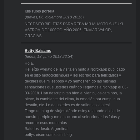
luis rubio portela
(
jueves, 06. diciembre 2018 20:16
)
NECESITO BIELETAS PARA REBAJAR MI MOTO SUZUKI
VSTROM DE 1000CC. AÑO 2005. ENVIAR VALOR,
GRACIAS
Betty Balsamo
(
lunes, 18. junio 2018 22:54
)
Hola,
He leído v/relato de la visita en moto a Nordkapp publicado
en el sitio motociclismo.es y les escribo para felicitarlos y
decirles que mi esposo y yo hemos tenido las mismas
sensaciones que ustedes cuándo llegamos a Norkapp el 03-
03-2018. Han descripto tan bien el viento, los caminos, la
nieve, lo cambiante del clima, la emoción por cumplir un
desafío, etc. Lo de ustedes es de valientes totales!
Tengo un blog de viajes dónde estoy relatando el día de
nuestro periplo y me emociono al seleccionar las fotos y
recordar esos momentos.
Saludos desde Argentina!
bettysreisen.com es mi blog.