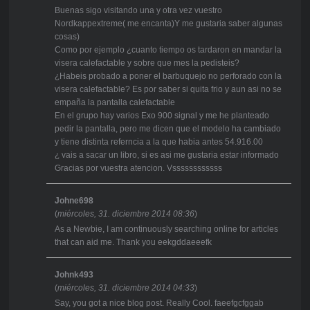
Buenas sigo visitando una y otra vez vuestro
Nordkappextreme( me encanta)Y me gustaria saber algunas
cosas)
Como por ejemplo ¿cuanto tiempo os tardaron en mandar la
visera calefactable y sobre que mes la pedisteis?
¿Habeis probado a poner el barbuquejo no perforado con la
visera calefactable? Es por saber si quita frio y aun asi no se
empaña la pantalla calefactable
En el grupo hay varios Exo 900 signal y me he planteado
pedir la pantalla, pero me dicen que el modelo ha cambiado
y tiene distinta referncia a la que habia antes 54.916.00
¿ vais a sacar un libro, si es asi me gustaria estar informado
Gracias por vuestra atencion. Vssssssssssss
Johne698
(
miércoles, 31. diciembre 2014 08:36
)
As a Newbie, I am continuously searching online for articles
that can aid me. Thank you eekgddaeeefk
Johnk493
(
miércoles, 31. diciembre 2014 04:33
)
Say, you got a nice blog post. Really Cool. faeefgcfggab