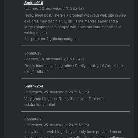
Smithb916
(
viernes, 18. diciembre 2015 03:48
)
Hello, Neat post. There's a problem with your web site in web
explorer, may test thisK IE still is the market leader and a
large component to people will leave out your magnificent
writing due to
this problem. fkgbbcbeccedgeac
Johnd618
(
viernes, 18. diciembre 2015 03:47
)
Really informative blog article.Really thank you! Want more.
dkegfdedbeef
Smithk254
(
miércoles, 25. noviembre 2015 18:36
)
Very good blog post.Really thank you! Fantastic.
cckdeekddfaaefbd
Johnd667
(
miércoles, 25. noviembre 2015 18:36
)
In my friend's web blogs they already have provided me on
the website rolls, but mine usually is located at the bottom on