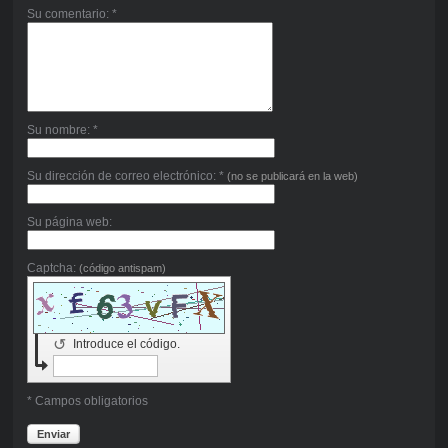
Su comentario: *
Su nombre: *
Su dirección de correo electrónico: *
(no se publicará en la web)
Su página web:
Captcha:
(código antispam)
↺
Introduce el código.
* Campos obligatorios
Enviar