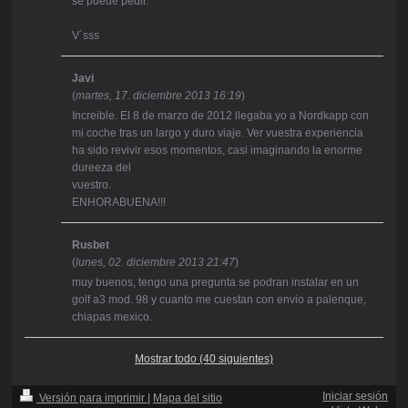
se puede pedir.
V´sss
Javi
(
martes, 17. diciembre 2013 16:19
)
Increible. El 8 de marzo de 2012 llegaba yo a Nordkapp con
mi coche tras un largo y duro viaje. Ver vuestra experiencia
ha sido revivir esos momentos, casi imaginando la enorme
dureeza del
vuestro.
ENHORABUENA!!!
Rusbet
(
lunes, 02. diciembre 2013 21:47
)
muy buenos, tengo una pregunta se podran instalar en un
golf a3 mod. 98 y cuanto me cuestan con envio a palenque,
chiapas mexico.
Mostrar todo (40 siguientes)
Iniciar sesión
Versión para imprimir
|
Mapa del sitio