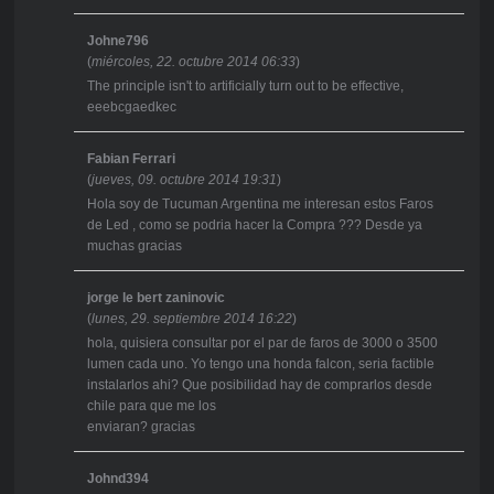
Johne796
(
miércoles, 22. octubre 2014 06:33
)
The principle isn't to artificially turn out to be effective,
eeebcgaedkec
Fabian Ferrari
(
jueves, 09. octubre 2014 19:31
)
Hola soy de Tucuman Argentina me interesan estos Faros
de Led , como se podria hacer la Compra ??? Desde ya
muchas gracias
jorge le bert zaninovic
(
lunes, 29. septiembre 2014 16:22
)
hola, quisiera consultar por el par de faros de 3000 o 3500
lumen cada uno. Yo tengo una honda falcon, seria factible
instalarlos ahi? Que posibilidad hay de comprarlos desde
chile para que me los
enviaran? gracias
Johnd394