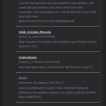
I just like the valuable info you provide in your articles. I will
bookmark your weblog and check once more here
frequently. I am moderately sure I will be told lots of new stuff
right right here!
Best of luck for the following! fkddedgeeadb
Valdir Aristides Miranda
(
lunes, 11. abril 2016 04:56
)
Very important for anyone who intends to go to Alaska on two
wheels in 2017.
AndresBader
(
martes, 23. febrero 2016 04:06
)
Very descriptive blog, I liked that bit. Will there be a part 2?
MARC
(
miércoles, 03. febrero 2016 19:27
)
Hola soy distribuidor Suzuki motos oficial en Palma de
Mallorca y me gustaria empezar con algun producto vuestro.
Marc 608079704