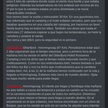
unos 5 kms de carretera donde sopla el viento muy fuerte y que estaba
peligroso. Además las temperaturas de hoy estaban por encima de los
0º por lo que la carretera estaba un poco deshelada y se hacía
impracticable conducir.
Nos hemos dado la vuelta y retrocedido 30 Km. En una gasolinera nos
han informado que el camping y el hotel estaban cerrados, pero que nos
dejaban quedarnos en una cabaña del camping, por hacernos un favor.
Gente buena hay en todos los sitios. También nos dicen que hasta el
miércoles 27 debemos esperar a que bajen las temperaturas, se hiele la
carretera y amaine el viento.
Tan cerca y tan difícil, pero la seguridad es lo primero.
26/02/2013.
Olderfjord - Honningsvag (97 Km). Pensábamos estar aquí
2 días esperando que el tiempo mejorase, pero a primera hora de la
mañana nos ha venido el señor del Olderfjord Hotell Russenes
Camping y nos ha dicho que el tiempo había mejorado mucho y que
continuasemos. Como no nos entendiamos bien, hemos llamado a José
del Artico Ice Bar y nos ha dicho que continuáramos que la carretera
estaba bien. Así, a las 11 de la mañana hemos continuado con la ruta y
llegado a Honningsvag. Estamos más cerca de nuestro destino. Ojala
no haya mucho viento para poder llegar.
27/02/2013
. Honningsvag. El intento por llegar a Nordkapp esta mañana
ha sido fallido a causa del temporal y porque un camión se ha cruzado
en la carretera impidiendo el paso de todos los vehículos. Debemos
esperar a que mejore el tiempo para llegar a nuestro destino. En el
alojamiento en el que estamos, nos hemos encontrado con un chico de
Burgos, que se ha venido en solo en un coche de alquiler para intentar