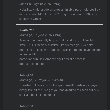
(
lunes, 01. agosto 2016 01:44
)
Hola.Estoy interesado en unos antiniebla para moto.Los hay
de menos de 4400 lumens?Creo que con unos 3000 seria
suficiente.Gracias.
Smithc736
(
domingo, 31. julio 2016 19:44
)
Someone necessarily help to make seriously articles I'd
state. This is the very first time I frequented your website
page and up to now? I surprised with the research you made
to create this
particular publish extraordinary. Fantastic process!
ddaeadececddgebg
Johng940
(
domingo, 08. mayo 2016 08:00
)
I needed to thank you for this good read!! I certainly enjoyed
every little bit of it. I've got you bookmarked to check out new
stuff you post efddfaekeacf
Johnd450