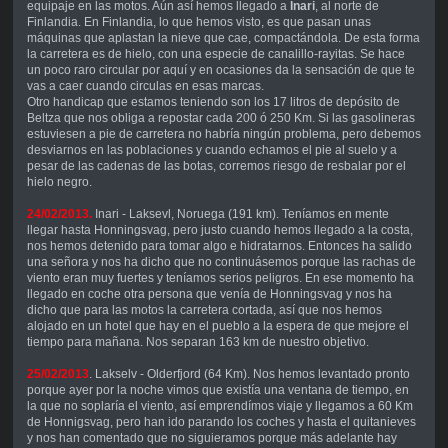
equipaje en las motos. Aún así hemos llegado a
Inari
, al norte de
Finlandia. En Finlandia, lo que hemos visto, es que pasan unas
máquinas que aplastan la nieve que cae, compactándola. De esta forma
la carretera es de hielo, con una especie de canalillo-rayitas. Se hace
un poco raro circular por aquí y en ocasiones da la sensación de que te
vas a caer cuando circulas en esas marcas.
Otro handicap que estamos teniendo son los 17 litros de depósito de
Beltza que nos obliga a repostar cada 200 ó 250 Km. Si las gasolineras
estuviesen a pie de carretera no habría ningún problema, pero debemos
desviarnos en las poblaciones y cuando echamos el pie al suelo y a
pesar de las cadenas de las botas, corremos riesgo de resbalar por el
hielo negro.
24/02/2013.
Inari - Laksevl, Noruega (191 km). Teníamos en mente
llegar hasta Honningsvag, pero justo cuando hemos llegado a la costa,
nos hemos detenido para tomar algo e hidratarnos. Entonces ha salido
una señora y nos ha dicho que no continuásemos porque las rachas de
viento eran muy fuertes y teníamos serios peligros. En ese momento ha
llegado en coche otra persona que venía de Honningsvag y nos ha
dicho que para las motos la carretera cortada, así que nos hemos
alojado en un hotel que hay en el pueblo a la espera de que mejore el
tiempo para mañana. Nos separan 163 km de nuestro objetivo.
25/02/2013
. Lakselv - Olderfjord (64 Km). Nos hemos levantado pronto
porque ayer por la noche vimos que existía una ventana de tiempo, en
la que no soplaría el viento, así emprendímos viaje y llegamos a 60 Km
de Honnigsvag, pero han ido parando los coches y hasta el quitanieves
y nos han comentado que no siguieramos porque más adelante hay