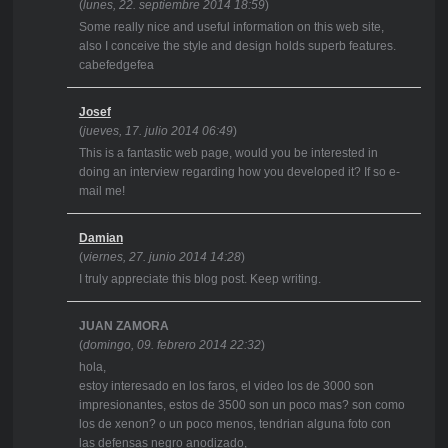
(
lunes, 22. septiembre 2014 18:59
)
Some really nice and useful information on this web site,
also I conceive the style and design holds superb features.
cabefedgefea
Josef
(
jueves, 17. julio 2014 06:49
)
This is a fantastic web page, would you be interested in
doing an interview regarding how you developed it? If so e-
mail me!
Damian
(
viernes, 27. junio 2014 14:28
)
I truly appreciate this blog post. Keep writing.
JUAN ZAMORA
(
domingo, 09. febrero 2014 22:32
)
hola,
estoy interesado en los faros, el video los de 3000 son
impresionantes, estos de 3500 son un poco mas? son como
los de xenon? o un poco menos, tendrian alguna foto con
las defensas negro anodizado,