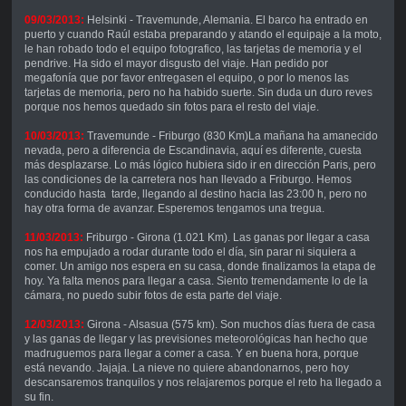
09/03/2013:
Helsinki - Travemunde, Alemania. El barco ha entrado en
puerto y cuando Raúl estaba preparando y atando el equipaje a la moto,
le han robado todo el equipo fotografico, las tarjetas de memoria y el
pendrive. Ha sido el mayor disgusto del viaje. Han pedido por
megafonía que por favor entregasen el equipo, o por lo menos las
tarjetas de memoria, pero no ha habido suerte. Sin duda un duro reves
porque nos hemos quedado sin fotos para el resto del viaje.
10/03/2013:
Travemunde - Friburgo (830 Km)La mañana ha amanecido
nevada, pero a diferencia de Escandinavia, aquí es diferente, cuesta
más desplazarse. Lo más lógico hubiera sido ir en dirección Paris, pero
las condiciones de la carretera nos han llevado a Friburgo. Hemos
conducido hasta tarde, llegando al destino hacia las 23:00 h, pero no
hay otra forma de avanzar. Esperemos tengamos una tregua.
11/03/2013:
Friburgo - Girona (1.021 Km). Las ganas por llegar a casa
nos ha empujado a rodar durante todo el día, sin parar ni siquiera a
comer. Un amigo nos espera en su casa, donde finalizamos la etapa de
hoy. Ya falta menos para llegar a casa. Siento tremendamente lo de la
cámara, no puedo subir fotos de esta parte del viaje.
12/03/2013:
Girona - Alsasua (575 km). Son muchos días fuera de casa
y las ganas de llegar y las previsiones meteorológicas han hecho que
madruguemos para llegar a comer a casa. Y en buena hora, porque
está nevando. Jajaja. La nieve no quiere abandonarnos, pero hoy
descansaremos tranquilos y nos relajaremos porque el reto ha llegado a
su fin.