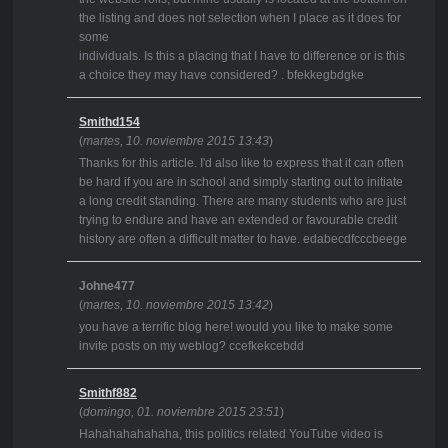
the listing and does not selection when I place as it does for
some
individuals. Is this a placing that I have to difference or is this
a choice they may have considered? . bfekkegbdgke
Smithd154
(
martes, 10. noviembre 2015 13:43
)
Thanks for this article. I'd also like to express that it can often
be hard if you are in school and simply starting out to initiate
a long credit standing. There are many students who are just
trying to endure and have an extended or favourable credit
history are often a difficult matter to have. edabecdfcccbeege
Johne477
(
martes, 10. noviembre 2015 13:42
)
you have a terrific blog here! would you like to make some
invite posts on my weblog? ccefkekcebdd
Smithf882
(
domingo, 01. noviembre 2015 23:51
)
Hahahahahahaha, this politics related YouTube video is