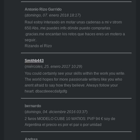
Antonio Rizo Garrido
(
domingo, 07. enero 2018 18:17
)
Raul estoy interasdo en motar unas cadenas a mi v strom
650 Abs..me puedes info dónde puedo comprarlas
.gracias.me encantan los retos que haces eres un motero a
seguir..
Rizando el Rizo
Smithb443
(
miércoles, 25. enero 2017 10:29
)
You could certainly see your skills within the work you write.
The world hopes for more passionate writers like you who
arent afraid to say how they believe. Always follow your
heart. dbacdeeecdafgdfg
bernardo
(
domingo, 04. diciembre 2016 03:37
)
2 faros MODELO CUBE 10 WATIOS: PVP 94 € soy de
Argentina el precio es por el par o por unidad
Andres