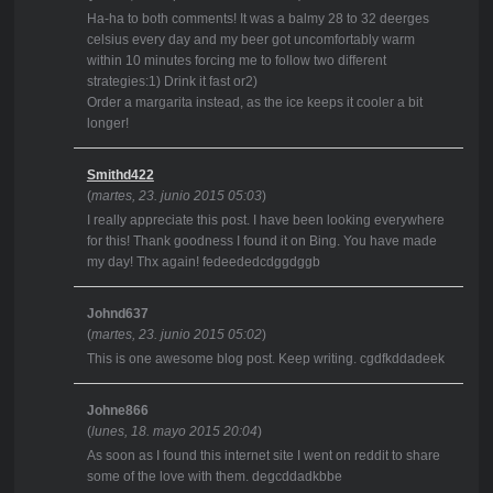
Ha-ha to both comments! It was a balmy 28 to 32 deerges
celsius every day and my beer got uncomfortably warm
within 10 minutes forcing me to follow two different
strategies:1) Drink it fast or2)
Order a margarita instead, as the ice keeps it cooler a bit
longer!
Smithd422
(
martes, 23. junio 2015 05:03
)
I really appreciate this post. I have been looking everywhere
for this! Thank goodness I found it on Bing. You have made
my day! Thx again! fedeededcdggdggb
Johnd637
(
martes, 23. junio 2015 05:02
)
This is one awesome blog post. Keep writing. cgdfkddadeek
Johne866
(
lunes, 18. mayo 2015 20:04
)
As soon as I found this internet site I went on reddit to share
some of the love with them. degcddadkbbe