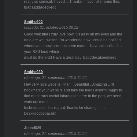
really so comical, I loved it. Thanks in favor of sharing this.
fgabaaddadeckedd
Smithc602
(
sábado, 31. octubre 2015 20:12
)
Good website! I truly love how it is easy on my eyes and the
data are well written. I'm wondering how I could be notified
whenever a new post has been made. I have subscribed to
your RSS feed which
must do the trick! Have a great day! babddecakeeekeeb
Smithc939
(
domingo, 27. septiembre 2015 11:17
)
Hey very nice website!! Man .. Beautiful .. Amazing .. I'll
bookmark your website and take the feeds alsoI'm happy to
find numerous useful information here in the post, we need
work out more
techniques in this regard, thanks for sharing. . . . . .
beakkggcbebacekf
Johnd629
(
domingo, 27. septiembre 2015 11:17
)