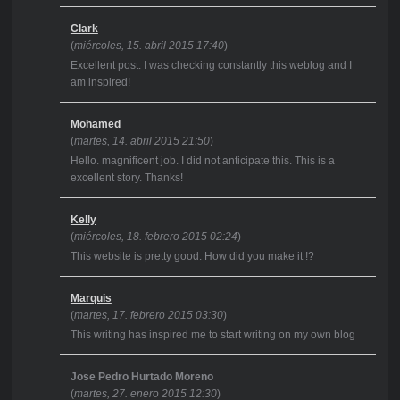
Clark
(
miércoles, 15. abril 2015 17:40
)
Excellent post. I was checking constantly this weblog and I
am inspired!
Mohamed
(
martes, 14. abril 2015 21:50
)
Hello. magnificent job. I did not anticipate this. This is a
excellent story. Thanks!
Kelly
(
miércoles, 18. febrero 2015 02:24
)
This website is pretty good. How did you make it !?
Marquis
(
martes, 17. febrero 2015 03:30
)
This writing has inspired me to start writing on my own blog
Jose Pedro Hurtado Moreno
(
martes, 27. enero 2015 12:30
)