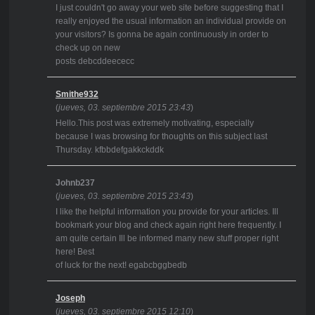
I just couldn't go away your web site before suggesting that I
really enjoyed the usual information an individual provide on
your visitors? Is gonna be again continuously in order to
check up on new
posts debcddeececc
Smithe932
(
jueves, 03. septiembre 2015 23:43
)
Hello.This post was extremely motivating, especially
because I was browsing for thoughts on this subject last
Thursday. kfbbdefgakkckddk
Johnb237
(
jueves, 03. septiembre 2015 23:43
)
I like the helpful information you provide for your articles. Ill
bookmark your blog and check again right here frequently. I
am quite certain Ill be informed many new stuff proper right
here! Best
of luck for the next! egabcbggbedb
Joseph
(
jueves, 03. septiembre 2015 12:10
)